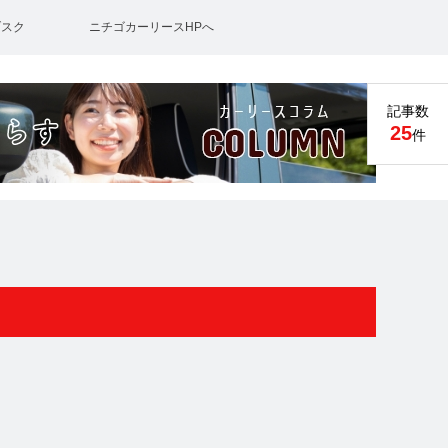
ブスク
ニチゴカーリースHPへ
記事数
25
件